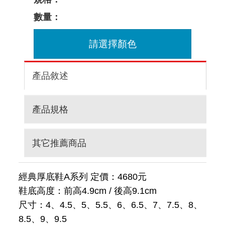
數量：
請選擇顏色
產品敘述
產品規格
其它推薦商品
經典厚底鞋A系列 定價：4680元
鞋底高度：前高4.9cm / 後高9.1cm
尺寸：4、4.5、5、5.5、6、6.5、7、7.5、8、
8.5、9、9.5