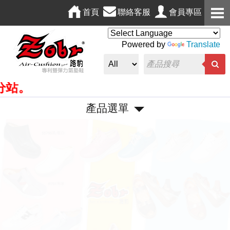
首頁
聯絡客服
會員專區
Powered by
Translate
。
產品選單
P
N
r
e
e
x
v
t
i
o
u
s