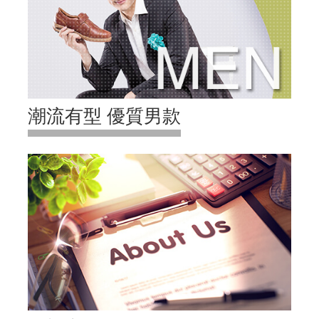
潮流有型 優質男款