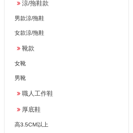
涼/拖鞋款
男款涼/拖鞋
女款涼/拖鞋
靴款
女靴
男靴
職人工作鞋
厚底鞋
高3.5CM以上