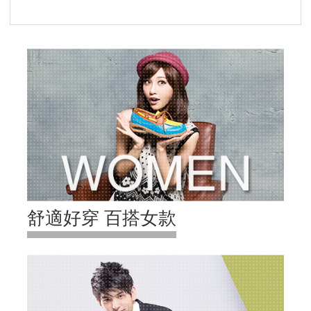
舒適好穿 百搭女款