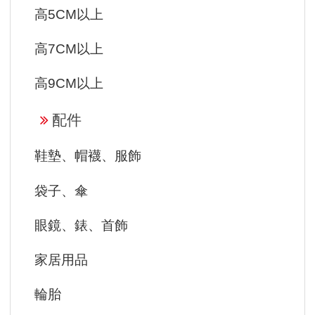
高5CM以上
高7CM以上
高9CM以上
配件
鞋墊、帽襪、服飾
袋子、傘
眼鏡、錶、首飾
家居用品
輪胎