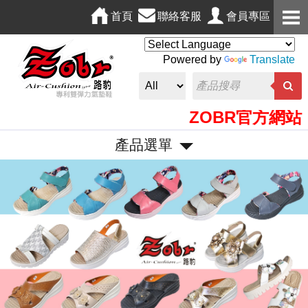
首頁
聯絡客服
會員專區
Powered by
Translate
ZOBR官方網站，
產品選單
P
N
r
e
e
x
v
t
i
o
u
s