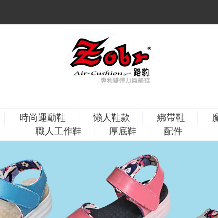
時尚運動鞋
懶人鞋款
綁帶鞋
職人工作鞋
厚底鞋
配件