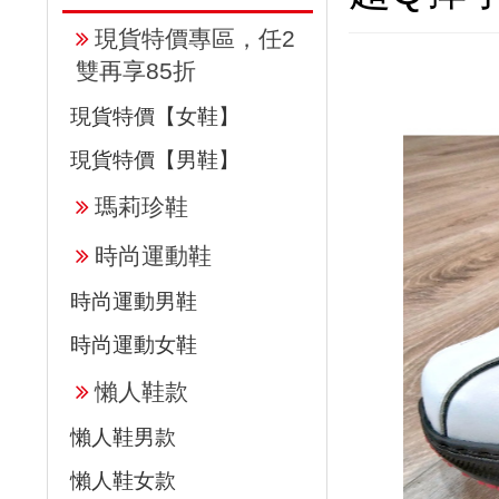
現貨特價專區，任2
雙再享85折
現貨特價【女鞋】
現貨特價【男鞋】
瑪莉珍鞋
時尚運動鞋
時尚運動男鞋
時尚運動女鞋
懶人鞋款
懶人鞋男款
懶人鞋女款