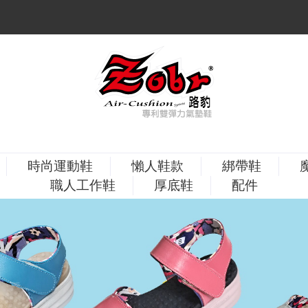
時尚運動鞋
懶人鞋款
綁帶鞋
職人工作鞋
厚底鞋
配件