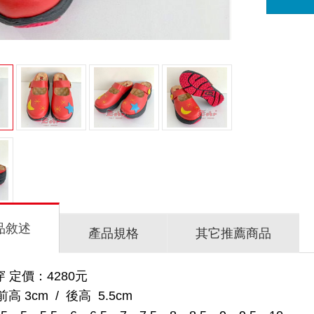
品敘述
產品規格
其它推薦商品
 定價：4280元
 3cm / 後高 5.5cm