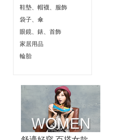
鞋墊、帽襪、服飾
袋子、傘
眼鏡、錶、首飾
家居用品
輪胎
舒適好穿 百搭女款