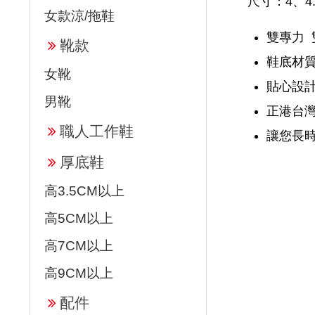
尺寸：4、4.
女款涼/拖鞋
雙專力 
靴款
鞋底材質
女靴
貼心設計
男靴
正港台
職人工作鞋
讓您長
厚底鞋
高3.5CM以上
高5CM以上
高7CM以上
高9CM以上
配件