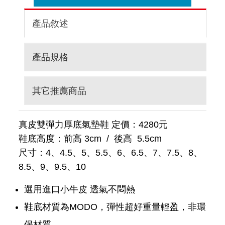
產品敘述
產品規格
其它推薦商品
真皮雙彈力厚底氣墊鞋 定價：4280元
鞋底高度：前高 3cm / 後高 5.5cm
尺寸：4、4.5、5、5.5、6、6.5、7、7.5、8、
8.5、9、9.5、10
選用進口小牛皮 透氣不悶熱
鞋底材質為MODO，彈性超好重量輕盈，非環
保材質