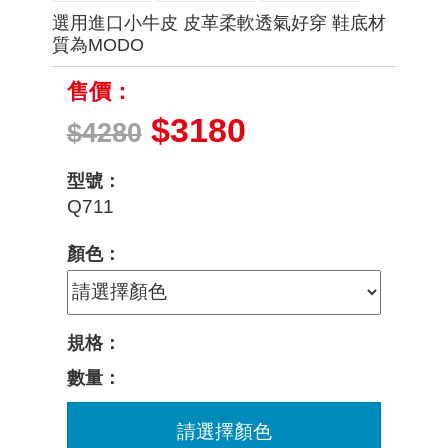
選用進口小牛皮 皮革柔軟透氣好穿 鞋底材
質為MODO
售價：
$3180
$4280
型號：
Q711
顏色：
規格：
數量：
請選擇顏色