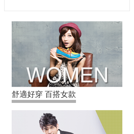
舒適好穿 百搭女款