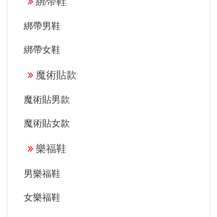
綁帶鞋
綁帶男鞋
綁帶女鞋
魔術貼款
魔術貼男款
魔術貼女款
樂福鞋
男樂福鞋
女樂福鞋