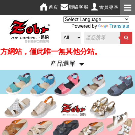
首頁
聯絡客服
會員專區
Powered by
Translate
網站，僅此唯一無其他分站。
產品選單
P
N
r
e
e
x
v
t
i
o
u
s