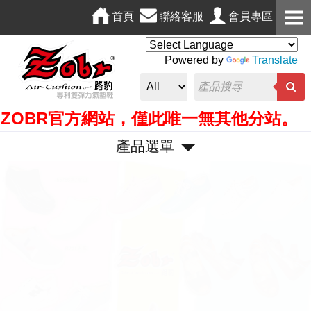
首頁
聯絡客服
會員專區
Powered by
Translate
OBR官方網站，僅此唯一無其他分站。
產品選單
P
N
r
e
e
x
v
t
i
o
u
s