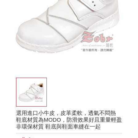
選用進口小牛皮，皮革柔軟，透氣不悶熱
鞋底材質為MODO，防滑效果好且重量輕盈
非環保材質 鞋底與鞋面車縫在一起