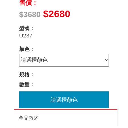
售價：
$2680
$3680
型號：
U237
顏色：
規格：
數量：
請選擇顏色
產品敘述