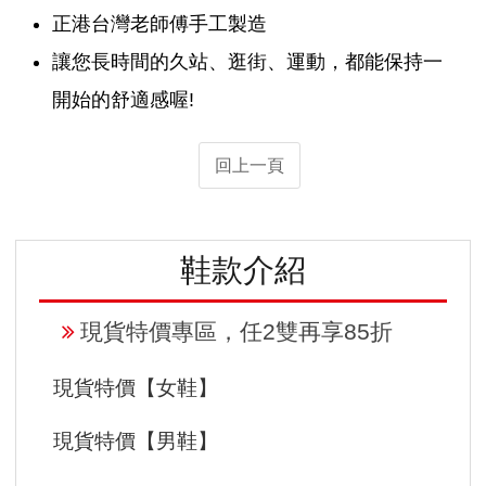
正港台灣老師傅手工製造
讓您長時間的久站、逛街、運動，都能保持一
開始的舒適感喔!
回上一頁
鞋款介紹
現貨特價專區，任2雙再享85折
現貨特價【女鞋】
現貨特價【男鞋】