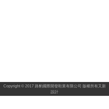
Copyright © 2017 路豹國際開發鞋業有限公司 版權所有
又新
設計