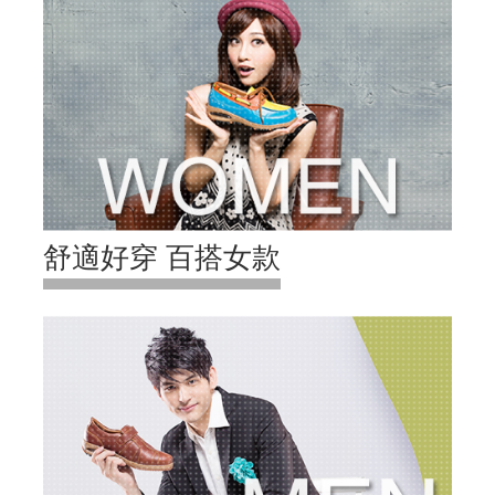
舒適好穿 百搭女款