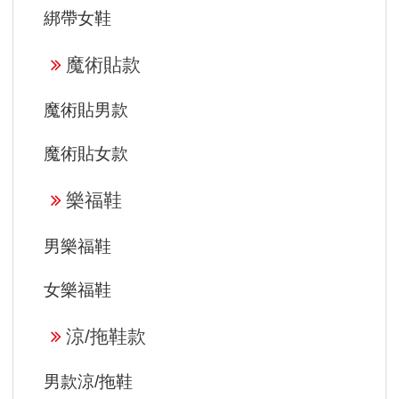
綁帶女鞋
魔術貼款
魔術貼男款
魔術貼女款
樂福鞋
男樂福鞋
女樂福鞋
涼/拖鞋款
男款涼/拖鞋