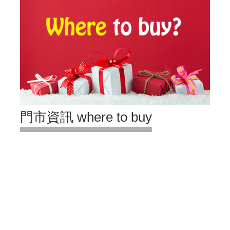
門市資訊 where to buy