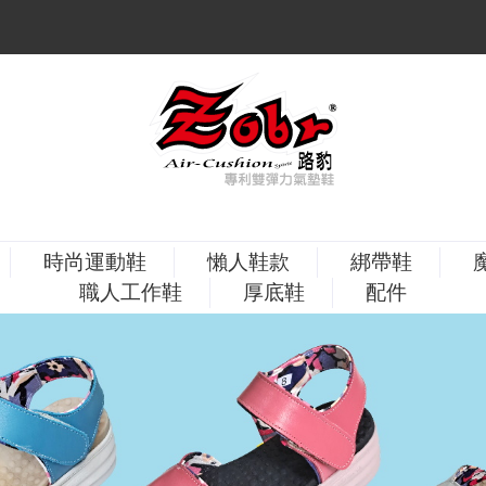
時尚運動鞋
懶人鞋款
綁帶鞋
職人工作鞋
厚底鞋
配件