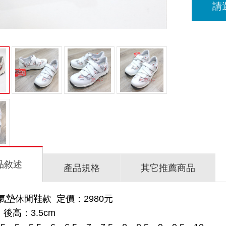
請
品敘述
產品規格
其它推薦商品
墊休閒鞋款 定價：2980元
後高：3.5cm