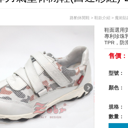
路豹休閒鞋
>
鞋款介紹
>
魔術貼
鞋面選用
專利珍珠乳
TPR，防
售價：
型號：
顏色：
規格：
數量：