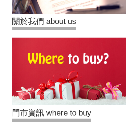
關於我們 about us
門市資訊 where to buy