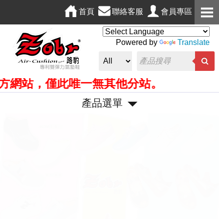
首頁
聯絡客服
會員專區
Powered by
Translate
網站，僅此唯一無其他分站。
產品選單
P
N
r
e
e
x
v
t
i
o
u
s