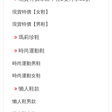
現貨特價【女鞋】
現貨特價【男鞋】
瑪莉珍鞋
時尚運動鞋
時尚運動男鞋
時尚運動女鞋
懶人鞋款
懶人鞋男款