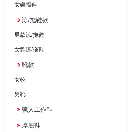
女樂福鞋
涼/拖鞋款
男款涼/拖鞋
女款涼/拖鞋
靴款
女靴
男靴
職人工作鞋
厚底鞋