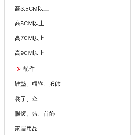
高3.5CM以上
高5CM以上
高7CM以上
高9CM以上
配件
鞋墊、帽襪、服飾
袋子、傘
眼鏡、錶、首飾
家居用品