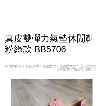
真皮雙彈力氣墊休閒鞋
粉綠款 BB5706
路豹休閒鞋
>
鞋款介紹
>
魔術貼款
>
魔術貼女款
> 真皮雙彈力
氣墊休閒鞋粉綠款 BB5706