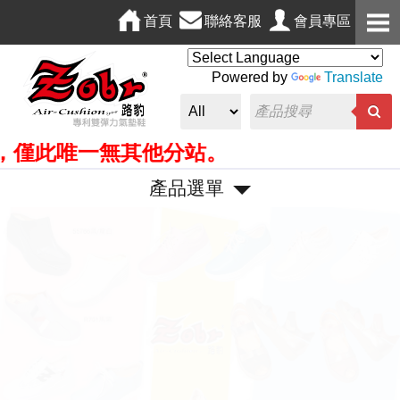
首頁
聯絡客服
會員專區
Powered by
Translate
僅此唯一無其他分站。
產品選單
P
N
r
e
e
x
v
t
i
o
u
s