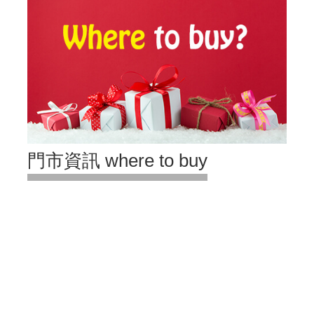
門市資訊 where to buy