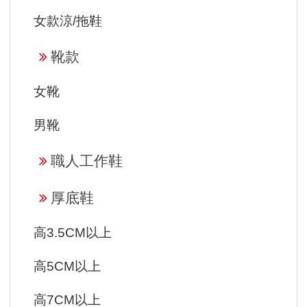
女款涼/拖鞋
靴款
女靴
男靴
職人工作鞋
厚底鞋
高3.5CM以上
高5CM以上
高7CM以上