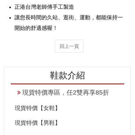
正港台灣老師傅手工製造
讓您長時間的久站、逛街、運動，都能保持一
開始的舒適感喔！
回上一頁
鞋款介紹
現貨特價專區，任2雙再享85折
現貨特價【女鞋】
現貨特價【男鞋】