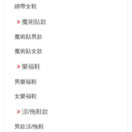
綁帶女鞋
魔術貼款
魔術貼男款
魔術貼女款
樂福鞋
男樂福鞋
女樂福鞋
涼/拖鞋款
男款涼/拖鞋