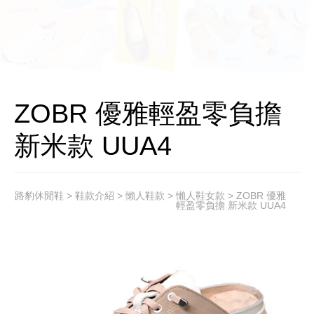
ZOBR 優雅輕盈零負擔
新米款 UUA4
路豹休閒鞋
>
鞋款介紹
>
懶人鞋款
>
懶人鞋女款
> ZOBR 優雅
輕盈零負擔 新米款 UUA4