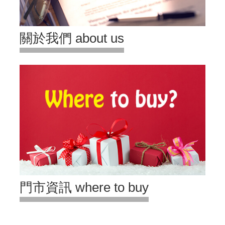
關於我們 about us
門市資訊 where to buy