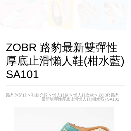
ZOBR 路豹最新雙彈性
厚底止滑懶人鞋(柑水藍)
SA101
路豹休閒鞋
>
鞋款介紹
>
懶人鞋款
>
懶人鞋女款
> ZOBR 路豹
最新雙彈性厚底止滑懶人鞋(柑水藍) SA101