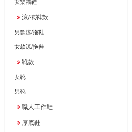
女樂福鞋
涼/拖鞋款
男款涼/拖鞋
女款涼/拖鞋
靴款
女靴
男靴
職人工作鞋
厚底鞋