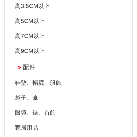
高3.5CM以上
高5CM以上
高7CM以上
高9CM以上
配件
鞋墊、帽襪、服飾
袋子、傘
眼鏡、錶、首飾
家居用品