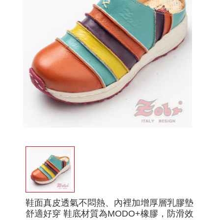
鞋面真皮透氣不悶熱、內裡加增厚層乳膠墊
舒適好穿 鞋底材質為MODO+橡膠，防滑效