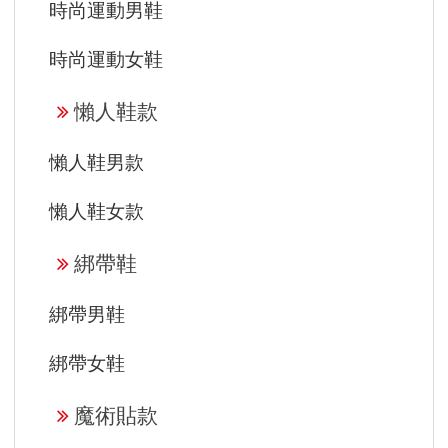
時尚運動男鞋
時尚運動女鞋
懶人鞋款
懶人鞋男款
懶人鞋女款
綁帶鞋
綁帶男鞋
綁帶女鞋
魔術貼款