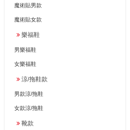
魔術貼男款
魔術貼女款
樂福鞋
男樂福鞋
女樂福鞋
涼/拖鞋款
男款涼/拖鞋
女款涼/拖鞋
靴款