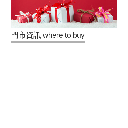
門市資訊 where to buy