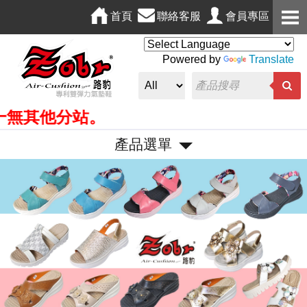
首頁
聯絡客服
會員專區
Powered by
Translate
其他分站。
產品選單
P
N
r
e
e
x
v
t
i
o
u
s