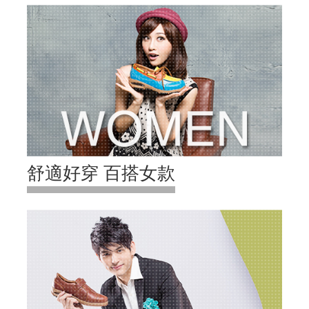
舒適好穿 百搭女款