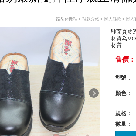
路豹休閒鞋
>
鞋款介紹
>
懶人鞋款
>
懶人
鞋面真皮
材質為MO
材質
售價：
型號：
顏色：
規格：
數量：