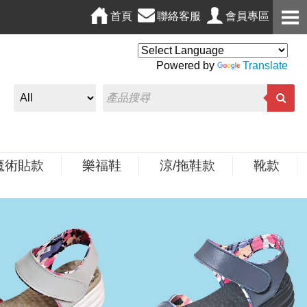
首頁
聯絡客服
會員專區
Powered by
Translate
魔術貼款
樂福鞋
涼/拖鞋款
靴款
N
e
x
t