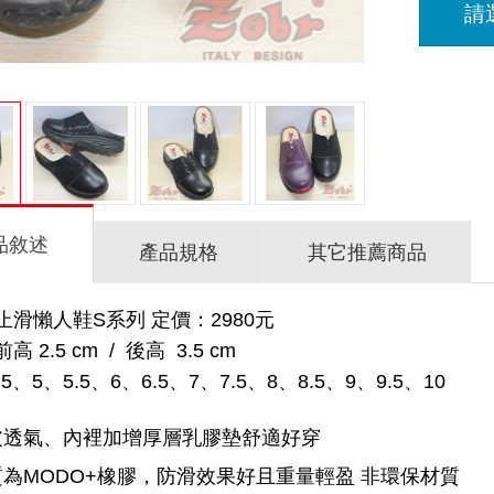
請
品敘述
產品規格
其它推薦商品
滑懶人鞋S系列 定價：2980元
2.5 cm / 後高 3.5 cm
5、5、5.5、6、6.5、7、7.5、8、8.5、9、9.5、10
皮透氣、內裡加增厚層乳膠墊舒適好穿
為MODO+橡膠，防滑效果好且重量輕盈 非環保材質