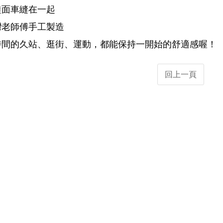
鞋面車縫在一起
灣老師傅手工製造
時間的久站、逛街、運動，都能保持一開始的舒適感喔！
回上一頁