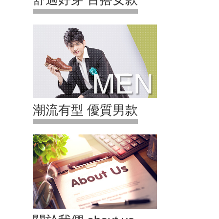
潮流有型 優質男款