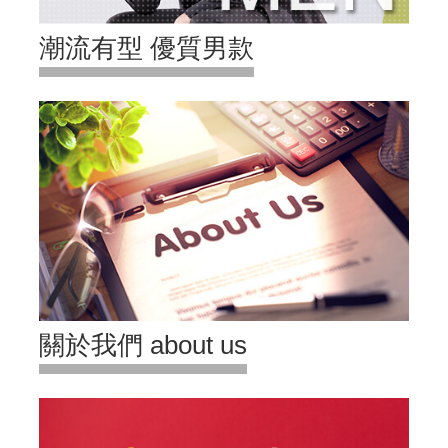
潮流有型 優質男款
關於我們 about us