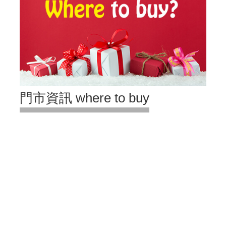
門市資訊 where to buy