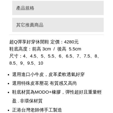
產品規格
其它推薦商品
超Q彈享好穿休閒鞋 定價：4280元
鞋底高度：前高 3cm / 後高 5.5cm
尺寸：4、4.5、5、5.5、6、6.5、7、7.5、8、
8.5、9、9.5、10
選用進口小牛皮，皮革柔軟透氣好穿
選用特殊皮革壓花 有質感又高尚
鞋底材質為MODO+橡膠，彈性超好且重量輕
盈
非環保材質
，
正港台灣老師傅手工製造