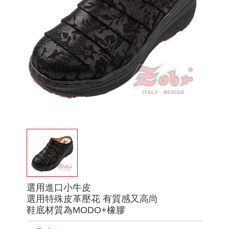
選用進口小牛皮
選用特殊皮革壓花 有質感又高尚
鞋底材質為MODO+橡膠