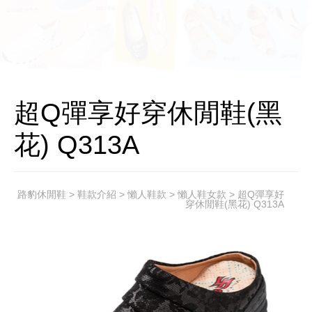
超Q彈享好穿休閒鞋(黑
花) Q313A
路豹休閒鞋
>
鞋款介紹
>
懶人鞋款
>
懶人鞋女款
> 超Q彈享好
穿休閒鞋(黑花) Q313A