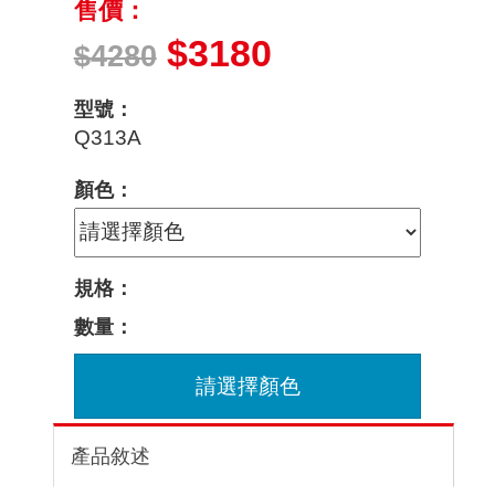
售價：
$3180
$4280
型號：
Q313A
顏色：
規格：
數量：
請選擇顏色
產品敘述