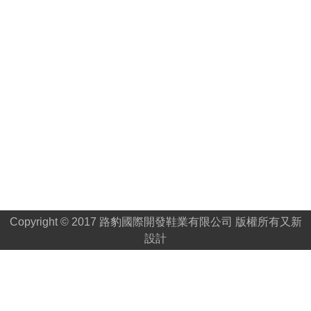
Copyright © 2017 路豹國際開發鞋業有限公司 版權所有
又新
設計