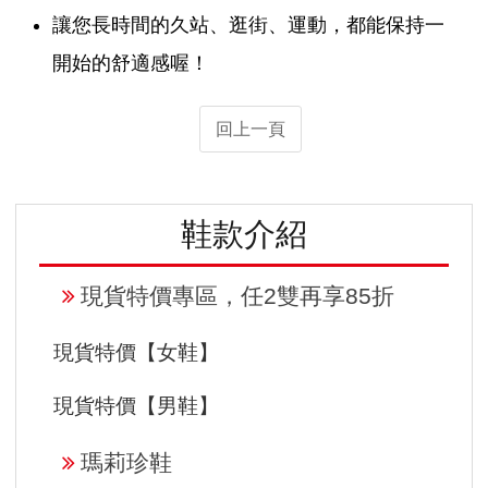
讓您長時間的久站、逛街、運動，都能保持一
開始的舒適感喔！
回上一頁
鞋款介紹
現貨特價專區，任2雙再享85折
現貨特價【女鞋】
現貨特價【男鞋】
瑪莉珍鞋