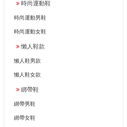
時尚運動鞋
時尚運動男鞋
時尚運動女鞋
懶人鞋款
懶人鞋男款
懶人鞋女款
綁帶鞋
綁帶男鞋
綁帶女鞋