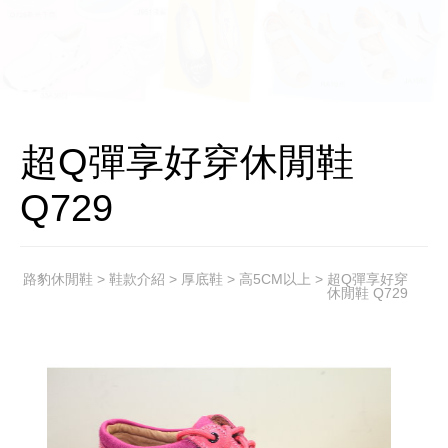
超Q彈享好穿休閒鞋
Q729
路豹休閒鞋
>
鞋款介紹
>
厚底鞋
>
高5CM以上
> 超Q彈享好穿
休閒鞋 Q729