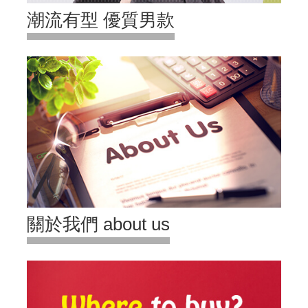
潮流有型 優質男款
關於我們 about us