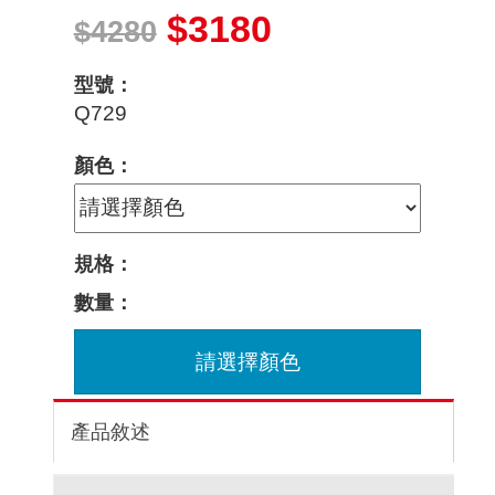
$3180
$4280
型號：
Q729
顏色：
規格：
數量：
請選擇顏色
產品敘述