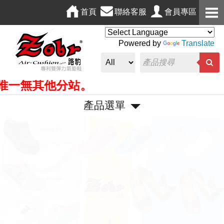
首頁
聯絡客服
會員專區
Powered by
Translate
一無其他分站。
產品選單
P
N
r
e
e
x
v
t
i
o
u
s