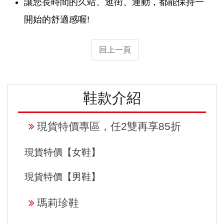
讓您長時間的久站、逛街、運動，都能保持一
開始的舒適感喔!
回上一頁
鞋款介紹
現貨特價專區，任2雙再享85折
現貨特價【女鞋】
現貨特價【男鞋】
瑪莉珍鞋