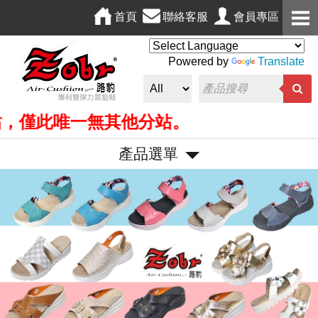
首頁
聯絡客服
會員專區
Powered by
Translate
，僅此唯一無其他分站。
產品選單
P
N
r
e
e
x
v
t
i
o
u
s