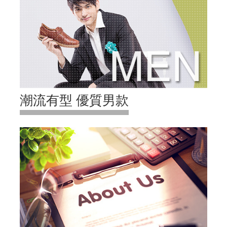
潮流有型 優質男款