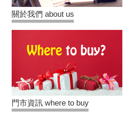
關於我們 about us
門市資訊 where to buy