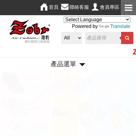
首頁
聯絡客服
會員專區
Powered by
Translate
ZO
產品選單
P
N
r
e
e
x
v
t
i
o
u
s