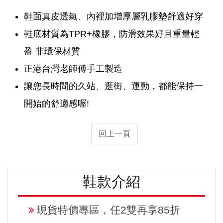
鞋面真皮透氣、內裡加增厚層乳膠墊舒適好穿
鞋底材質為TPR+橡膠，防滑效果好且重量輕
盈 非環保材質
正港台灣老師傅手工製造
讓您長時間的久站、逛街、運動，都能保持一
開始的舒適感喔!
回上一頁
鞋款介紹
現貨特價專區，任2雙再享85折