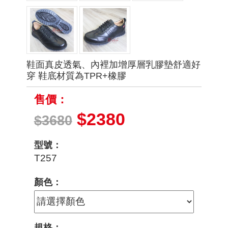
鞋面真皮透氣、內裡加增厚層乳膠墊舒適好
穿 鞋底材質為TPR+橡膠
售價：
$2380
$3680
型號：
T257
顏色：
規格：