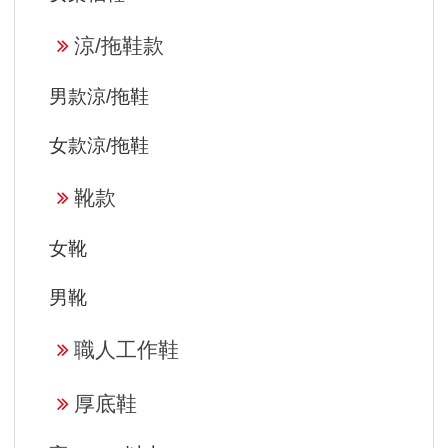
涼/拖鞋款
男款涼/拖鞋
女款涼/拖鞋
靴款
女靴
男靴
職人工作鞋
厚底鞋