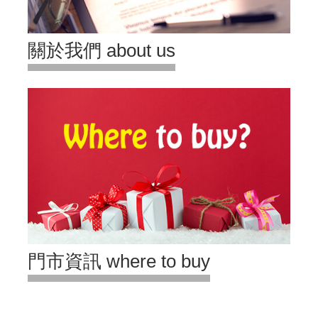
關於我們 about us
門市資訊 where to buy