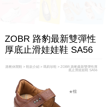
ZOBR 路豹最新雙彈性
厚底止滑娃娃鞋 SA56
路豹休閒鞋
>
鞋款介紹
>
瑪莉珍鞋
> ZOBR 路豹最新雙彈性厚
底止滑娃娃鞋 SA56