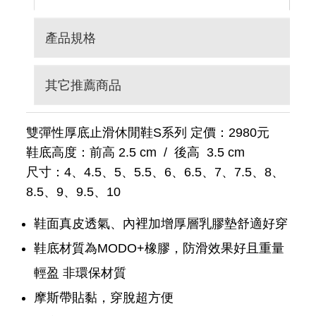
產品規格
其它推薦商品
雙彈性厚底止滑休閒鞋S系列 定價：2980元
鞋底高度：前高 2.5 cm / 後高 3.5 cm
尺寸：4、4.5、5、5.5、6、6.5、7、7.5、8、
8.5、9、9.5、10
鞋面真皮透氣、內裡加增厚層乳膠墊舒適好穿
鞋底材質為MODO+橡膠，防滑效果好且重量
輕盈 非環保材質
摩斯帶貼黏，穿脫超方便