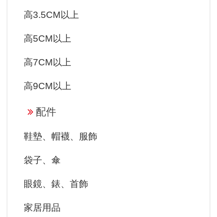
高3.5CM以上
高5CM以上
高7CM以上
高9CM以上
配件
鞋墊、帽襪、服飾
袋子、傘
眼鏡、錶、首飾
家居用品