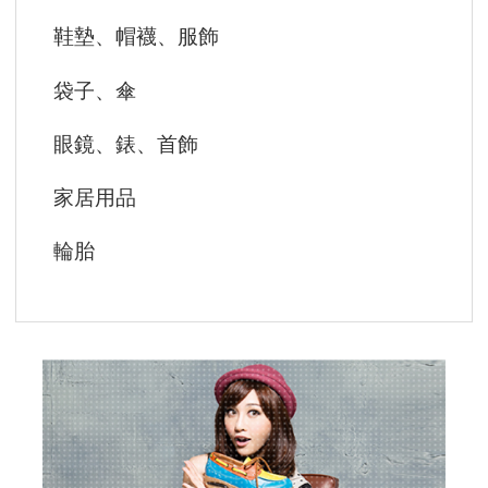
鞋墊、帽襪、服飾
袋子、傘
眼鏡、錶、首飾
家居用品
輪胎