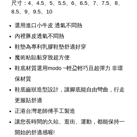
尺寸：4、4.5、5、5.5、6、6.5、7、7.5、8、
8.5、9、9.5、10
選用進口小牛皮 透氣不悶熱
內裡豚皮透氣不悶熱
鞋墊為專利乳膠鞋墊舒適好穿
魔術粘貼黏穿脫超方便
鞋底材質選用modo ~輕盁輕巧且超彈力 非環
保材質
鞋底齒狀造型設計，讓腳底能自由彎曲，行走
更服貼舒適
正港台灣老師傅手工製造
讓您長時間的久站、逛街、運動，都能保持一
開始的舒適感喔!