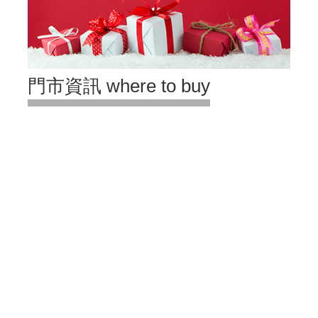
門市資訊 where to buy