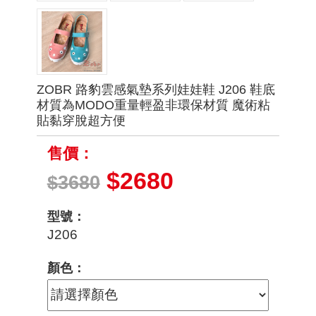
ZOBR 路豹雲感氣墊系列娃娃鞋 J206 鞋底
材質為MODO重量輕盈非環保材質 魔術粘
貼黏穿脫超方便
售價：
$2680
$3680
型號：
J206
顏色：