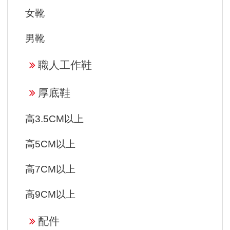
女靴
男靴
職人工作鞋
厚底鞋
高3.5CM以上
高5CM以上
高7CM以上
高9CM以上
配件