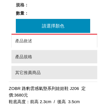
規格：
數量：
請選擇顏色
產品敘述
產品規格
其它推薦商品
ZOBR 路豹雲感氣墊系列娃娃鞋 J206 定
價:3680元
鞋底高度：前高 2.3cm / 後高 3.5cm