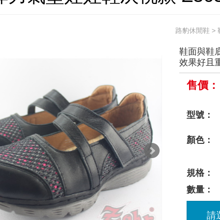
路豹休閒鞋
>
鞋面與鞋底
效果好且
售價：
型號：
顏色：
規格：
數量：
請