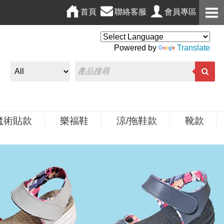
首頁
聯絡客服
會員專區
Powered by
Translate
魔術貼款
樂福鞋
涼/拖鞋款
靴款
N
e
x
t