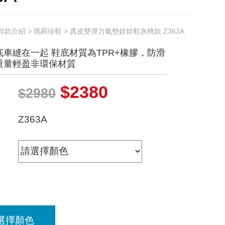
鞋款介紹
>
瑪莉珍鞋
> 真皮雙彈力氣墊娃娃鞋灰桃款 Z363A
車縫在一起 鞋底材質為TPR+橡膠，防滑
重量輕盈非環保材質
$2380
$2980
Z363A
選擇顏色