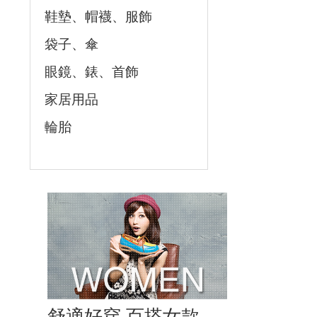
鞋墊、帽襪、服飾
袋子、傘
眼鏡、錶、首飾
家居用品
輪胎
舒適好穿 百搭女款