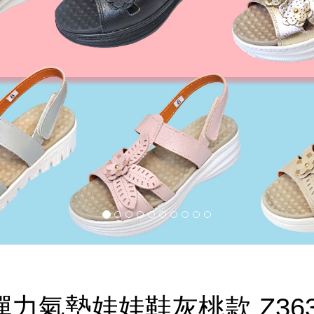
力氣墊娃娃鞋灰桃款 Z36