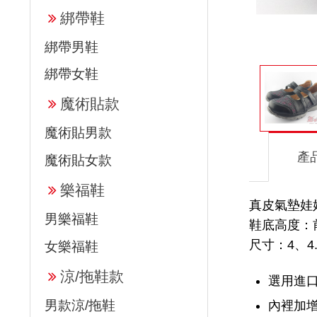
綁帶鞋
綁帶男鞋
綁帶女鞋
魔術貼款
魔術貼男款
產
魔術貼女款
樂福鞋
真皮氣墊娃娃
男樂福鞋
鞋底高度：前高
尺寸：4、4.
女樂福鞋
涼/拖鞋款
選用進口
男款涼/拖鞋
內裡加