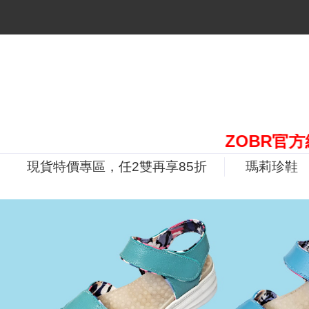
ZOBR官方網站，
現貨特價專區，任2雙再享85折
瑪莉珍鞋
P
r
e
v
i
o
u