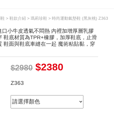
閒鞋
>
鞋款介紹
>
瑪莉珍鞋
> 時尚運動氣墊鞋 (黑灰桃) Z363
進口小牛皮透氣不悶熱 內裡加增厚層乳膠
 鞋底材質為TPR+橡膠，加厚鞋底，止滑
質 鞋面與鞋底車縫在一起 魔術粘貼黏，穿
$2380
$2980
Z363