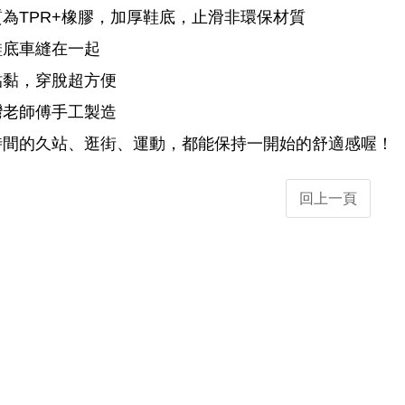
為TPR+橡膠，加厚鞋底，止滑非環保材質
鞋底車縫在一起
貼黏，穿脫超方便
灣老師傅手工製造
時間的久站、逛街、運動，都能保持一開始的舒適感喔！
回上一頁