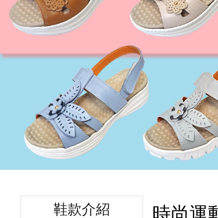
鞋款介紹
時尚運動