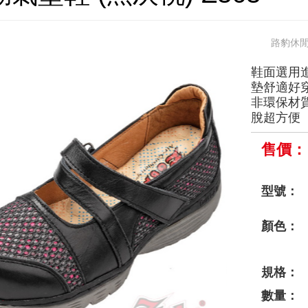
路豹休
鞋面選用
墊舒適好穿
非環保材
脫超方便
售價：
型號：
顏色：
規格：
數量：