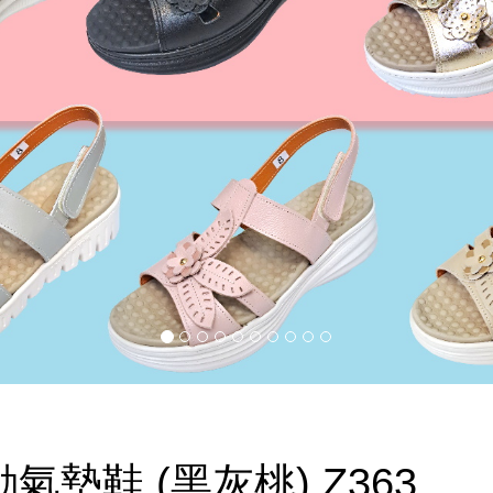
氣墊鞋 (黑灰桃) Z363